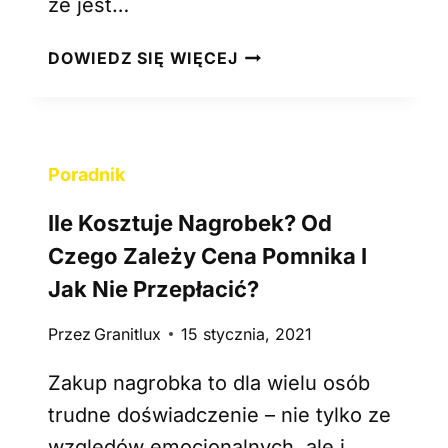
że jest…
O
K
J
DOWIEDZ SIĘ WIĘCEJ
A
A
A
K
N
D
A
B
L
Poradnik
A
I
Ć
Ile Kosztuje Nagrobek? Od
Z
O
A
N
Czego Zależy Cena Pomnika I
.
A
Jak Nie Przepłacić?
K
G
T
R
Przez
Granitlux
15 stycznia, 2021
Ó
O
R
B
Zakup nagrobka to dla wielu osób
Y
E
trudne doświadczenie – nie tylko ze
K
K
względów emocjonalnych, ale i
A