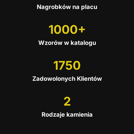
Nagrobków na placu
0
+
1
1000+
0
Wzorów w katalogu
0
0
1
1750
+
7
Zadowolonych Klientów
5
0
2
2
Rodzaje kamienia