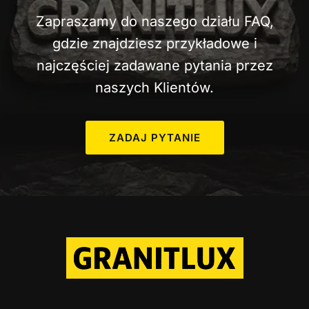
C
Zapraszamy do naszego działu FAQ,
E
N
gdzie znajdziesz przykładowe i
A
najczęściej zadawane pytania przez
P
naszych Klientów.
O
M
N
ZADAJ PYTANIE
I
K
A
I
J
A
K
N
I
E