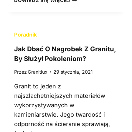
DOWIEDZ SIĘ WIĘCEJ
A
R
M
U
Poradnik
R
V
Jak Dbać O Nagrobek Z Granitu,
S
G
By Służył Pokoleniom?
R
Przez
Granitlux
29 stycznia, 2021
A
N
Granit to jeden z
I
T
najszlachetniejszych materiałów
–
wykorzystywanych w
G
kamieniarstwie. Jego twardość i
Ł
odporność na ścieranie sprawiają,
Ę
B