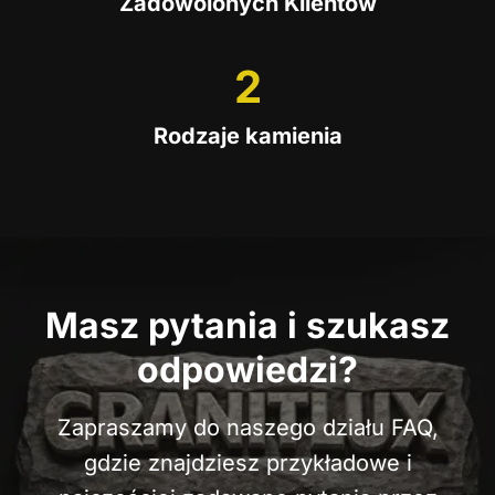
Zadowolonych Klientów
5
M
?
E
E
0
O
N
N
2
D
2
I
T
C
O
A
Z
M
Rodzaje kamienia
R
E
?
Z
G
U
O
?
Z
A
L
Masz pytania i szukasz
E
Ż
odpowiedzi?
Y
C
Zapraszamy do naszego działu FAQ,
E
N
gdzie znajdziesz przykładowe i
A