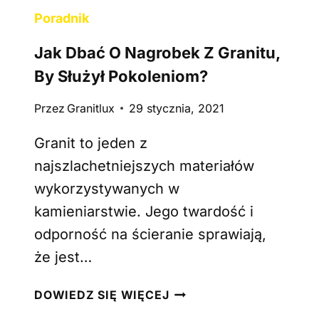
U
Poradnik
R
V
Jak Dbać O Nagrobek Z Granitu,
S
G
By Służył Pokoleniom?
R
Przez
Granitlux
29 stycznia, 2021
A
N
Granit to jeden z
I
T
najszlachetniejszych materiałów
–
wykorzystywanych w
G
kamieniarstwie. Jego twardość i
Ł
odporność na ścieranie sprawiają,
Ę
B
że jest…
O
K
J
DOWIEDZ SIĘ WIĘCEJ
A
A