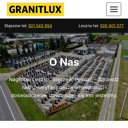
Przejdź
do
treści
Stęszew tel:
501 543 954
Leszno tel:
500 401 077
O Nas
Nagrobki Leszno, Stęszew, Poznań – Sprawdź
nas! Zweryfikuj nasze umiejętności i
doświadczenie, dowiadując się kim jesteśmy.