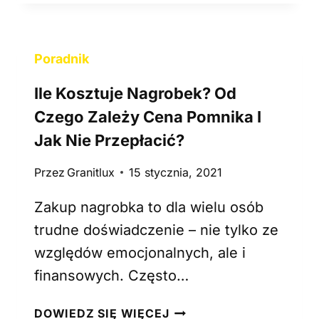
A
K
N
D
A
B
L
Poradnik
A
I
Ć
Ile Kosztuje Nagrobek? Od
Z
O
A
N
Czego Zależy Cena Pomnika I
.
A
Jak Nie Przepłacić?
K
G
T
R
Przez
Granitlux
15 stycznia, 2021
Ó
O
R
B
Zakup nagrobka to dla wielu osób
Y
E
trudne doświadczenie – nie tylko ze
K
K
względów emocjonalnych, ale i
A
Z
M
finansowych. Często…
G
I
R
E
I
A
DOWIEDZ SIĘ WIĘCEJ