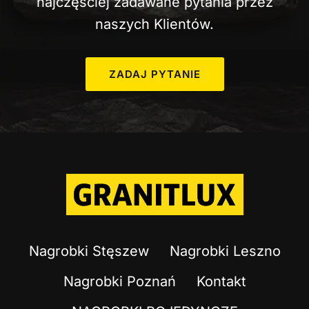
najczęściej zadawane pytania przez
P
naszych Klientów.
O
M
N
ZADAJ PYTANIE
I
K
A
I
J
A
K
N
I
E
Nagrobki Stęszew
Nagrobki Leszno
P
R
Nagrobki Poznań
Kontakt
Z
E